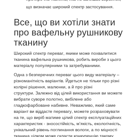
що визначає широкий спектр застосування.
Все, що ви хотіли знати
про вафельну рушникову
тканину
Широкий спектр переваг, якими може похвалитися
тканина вафельна рушникова, робить вироби з цього
матеріалу популярними та затребуваними.
Одна з безперечних переваг цього виду матеріалу –
різноманітність варіантів.
Йдеться не тільки про різні
колірні рішення, малюнки, а й про різні
структури.
Залежно від цілей використання ви можете
вибрати суворе полотно, вибілене або
гладкофарбоване набивне.
Неважливо, який саме
варіант ви віддасте перевагу, можете розраховувати
на те, що виріб матиме цілий спектр експлуатаційних
характеристик - зносостійкість, м'якість, екологічність,
унікальний рівень поглинання вологи, а по міцності
тканина цілком може скласти конкуренцію такому