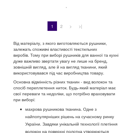
1
2
>
>|
Від матеріалу, з якого виготовляються рушники,
залежать споживчі властивості текстильних
виробів.
Тому при виборі рушників для ванної та кухні
дуже важливо звертати увагу не лише на бренд,
зовнішній вигляд, але й на вигляд тканини, який
використовувався під час виробництва товару.
Основна відмінність різних тканин - вид волокон та
спосіб переплетення ниток.
Будь-який матеріал має
свої переваги та недоліки, що потрібно враховувати
при виборі:
махрова рушникова тканина.
Одне з
найпопулярніших рішень на сучасному ринку
України.
Завдяки унікальній технології плетіння
волокон на поверхні полотна утворюються