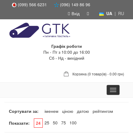
(099) 566 6231
(096) 149 86 96
Вхід
UA
|
RU
Графік роботи
Пн - Пт з 10:00 до 16:00
Сб - Нд - вихідний
Корзина (
0 товар(ів) - 0.00 грн
)
Toggle
navigation
Сортувати за:
іменем
ціною
датою
рейтингом
25
50
75
100
Показати:
24