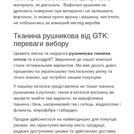
матеріалу, як діагональ . Вафельні рушники не
дряпають поверхню при витиранні і не залишають
ворсинок, їх можна прати вручну і машинці, кип'ятити,
не побоюючись за зовнішній вигляд виробів.
Тканина рушникова від GTK:
переваги вибору
Цікавить якісна та недорога
рушникова тканина
оптом
та в роздріб?
Звернення до нашої компанії
стане оптимальним варіантом.
Ми вже досить довго
працюємо на українському текстильному ринку та
точно знаємо, що потрібно нашим покупцям.
У нашому каталозі представлена ​​не тільки тканина
рушникова в рулонах, також в каталозі магазину ви
зможете знайти такі варіанти, як камуфляжна
тканина і бязь, напірниковий тик і ситець, мадаполам і
фланель, мікрофібра і габардин.
Продаж здійснюється на найвигідніших для покупців
умовах: ми гарантуємо високу якість продукції,
радіємо доступними цінами та здійснюємо доставку