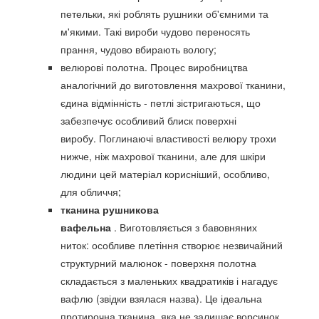
петельки, які роблять рушники об'ємними та
м'якими.
Такі вироби чудово переносять
прання, чудово вбирають вологу;
велюрові полотна.
Процес виробництва
аналогічний до виготовлення махрової тканини,
єдина відмінність - петлі зістригаються, що
забезпечує особливий блиск поверхні
виробу.
Поглинаючі властивості велюру трохи
нижче, ніж махрової тканини, але для шкіри
людини цей матеріал корисніший, особливо,
для обличчя;
тканина рушникова
вафельна
.
Виготовляється з бавовняних
ниток: особливе плетіння створює незвичайний
структурний малюнок - поверхня полотна
складається з маленьких квадратиків і нагадує
вафлю (звідки взялася назва).
Це ідеальна
протирочна тканина, яка не залишає ворсинок,