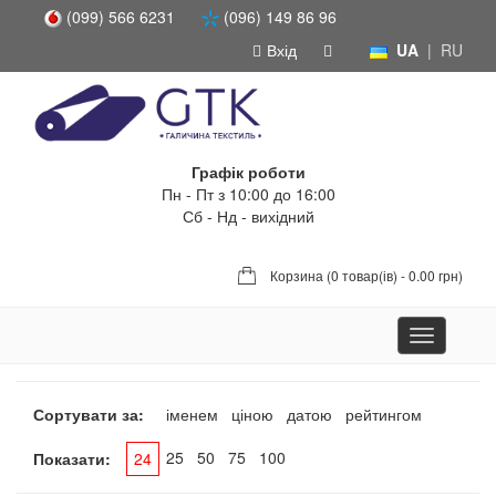
(099) 566 6231
(096) 149 86 96
Вхід
UA
|
RU
Графік роботи
Пн - Пт з 10:00 до 16:00
Сб - Нд - вихідний
Корзина (
0 товар(ів) - 0.00 грн
)
Toggle
navigation
Сортувати за:
іменем
ціною
датою
рейтингом
25
50
75
100
Показати:
24