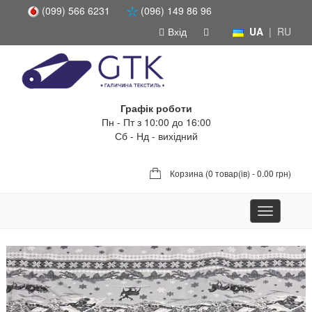
(099) 566 6231
(096) 149 86 96
Вхід
UA
|
RU
Графік роботи
Пн - Пт з 10:00 до 16:00
Сб - Нд - вихідний
Корзина (
0 товар(ів) - 0.00 грн
)
Toggle
navigation