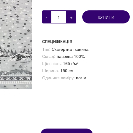
-
+
КУПИТИ
СПЕЦИФІКАЦІЯ
Тип:
Скатертна тканина
Склад:
Бавовна 100%
Щільність:
165 г/м²
Ширина:
150 см
Одиниця виміру:
пог.м