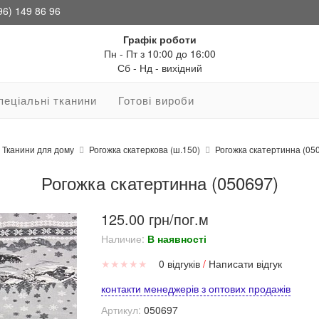
96) 149 86 96
Графік роботи
Пн - Пт з 10:00 до 16:00
Сб - Нд - вихідний
пеціальні тканини
Готові вироби
Тканини для дому
Рогожка скатеркова (ш.150)
Рогожка скатертинна (05
Рогожка скатертинна (050697)
125.00 грн/пог.м
Наличие:
В наявності
★
★
★
★
★
0 відгуків
/
Написати відгук
контакти менеджерів з оптових продажів
Артикул:
050697