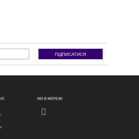
ПІДПИСАТИСЯ
ПИС
МИ В МЕРЕЖІ
ь
ь
н