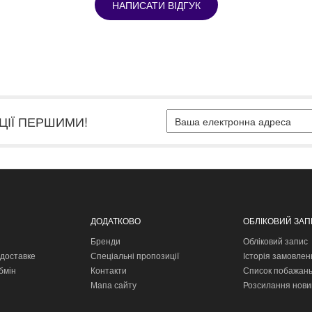
НАПИСАТИ ВІДГУК
ЦІЇ ПЕРШИМИ!
ДОДАТКОВО
ОБЛІКОВИЙ ЗА
Бренди
Обліковий запис
доставке
Спеціальні пропозиції
Історія замовлен
бмін
Контакти
Список побажан
Мапа сайту
Розсилання нови