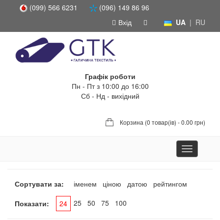
(099) 566 6231
(096) 149 86 96
Вхід
UA
|
RU
Графік роботи
Пн - Пт з 10:00 до 16:00
Сб - Нд - вихідний
Корзина (
0 товар(ів) - 0.00 грн
)
Toggle
navigation
Сортувати за:
іменем
ціною
датою
рейтингом
25
50
75
100
Показати:
24