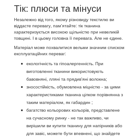
Тік: плюси та мінуси
Незалежно від того, якому різновиду текстилю ви
віддасте перевагу, пам'ятайте: тік тканина
характеризується високою щільністю при невеликій
товщині.
І в цьому головна її перевага.
Але не єдине.
Матеріал може похвалитися вельми значним списком
експлуатаційних переваг:
екологічність та гіпоалергенність.
При
виготовленні тканини використовують
бавовняні, лляні та прядив'яні волокна;
зносостійкість, обумовлена ​​міцністю - за цими
характеристиками тканина цілком порівнянна з
таким матеріалом, як габардин ;
багатство кольорових кольорів, представлене
на сучасному ринку - не так важливо, чи
вирішили ви купити тканину для напірників або
для завіс, можете бути впевнені, що знайдете