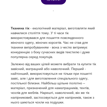
Тканина тік
- екологічний матеріал, виготовляти який
навчилися століття тому.
У ті часи тік
використовувався для пошиття повсякденного
жіночого одягу, жіночих корсетів.
Час не став для
тканини випробуванням - вона з честю витримує
конкуренцію з боку сучасних видів текстилю і дуже
популярна серед покупців.
Залежно від ваших цілей можете вибрати та купити тік
завісний, матрацний або наволочний.
Перший -
найтонший, використовується не тільки при пошитті
завіс, але і для виготовлення спеціального одягу,
постільної білизни.
Найбільш щільне полотно –
матеріал, призначений для наматрацників, тентів,
чохлів для меблів.
Нарешті, наволочний, він же тік
напірниковий, застосовується для напірників, також з
нього шиються чохли на подушки.