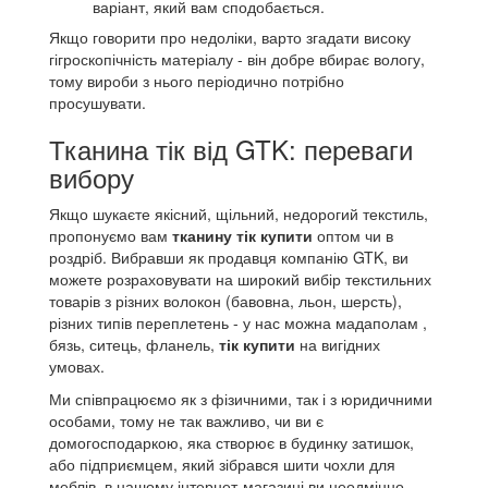
варіант, який вам сподобається.
Якщо говорити про недоліки, варто згадати високу
гігроскопічність матеріалу - він добре вбирає вологу,
тому вироби з нього періодично потрібно
просушувати.
Тканина тік від GTK: переваги
вибору
Якщо шукаєте якісний, щільний, недорогий текстиль,
пропонуємо вам
тканину тік купити
оптом чи в
роздріб.
Вибравши як продавця компанію GTK, ви
можете розраховувати на широкий вибір текстильних
товарів з різних волокон (бавовна, льон, шерсть),
різних типів переплетень - у нас можна мадаполам ,
бязь, ситець, фланель,
тік купити
на вигідних
умовах.
Ми співпрацюємо як з фізичними, так і з юридичними
особами, тому не так важливо, чи ви є
домогосподаркою, яка створює в будинку затишок,
або підприємцем, який зібрався шити чохли для
меблів, в нашому інтернет-магазині ви неодмінно