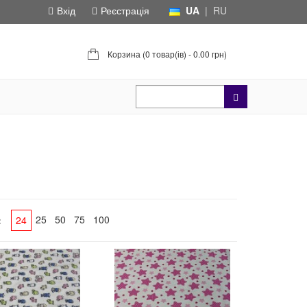
Вхід
Реєстрація
UA
|
RU
Корзина (
0 товар(ів) - 0.00 грн
)
25
50
75
100
:
24