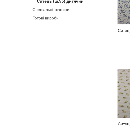
Ситець (ш.95) дитячий
Спеціальні тканини
Готові вироби
Ситец
Ситец