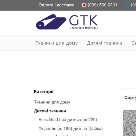
Оплата і доставка
(099) 566 6231
(0
Тканини для дому
Дитячі тканини
С
Категорії
Сорту
Тканини для дому
Дитячі тканини
Бязь Gold Lux дитяча (ш.220)
Фланель (ш.180) дитяча (байка)