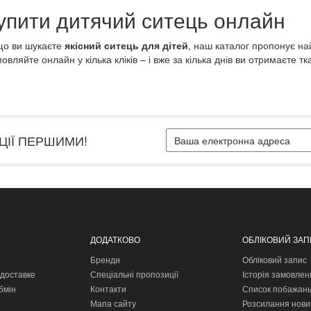
упити дитячий ситець онлайн
о ви шукаєте
якісний ситець для дітей
, наш каталог пропонує на
овляйте онлайн у кілька кліків – і вже за кілька днів ви отримаєте 
ЦІЇ ПЕРШИМИ!
ДОДАТКОВО
ОБЛІКОВИЙ ЗА
Бренди
Обліковий запис
доставке
Спеціальні пропозиції
Історія замовлен
бмін
Контакти
Список побажан
Мапа сайту
Розсилання нови