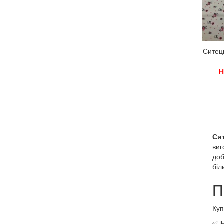
Ситец
Н
Си
виг
доб
біл
П
Ку
✅