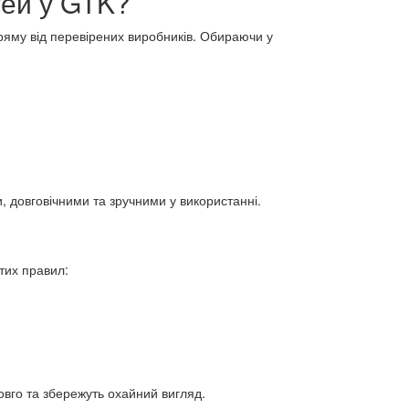
тей у GTK?
ряму від перевірених виробників. Обираючи у
 довговічними та зручними у використанні.
тих правил:
вго та збережуть охайний вигляд.