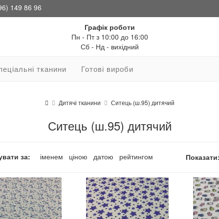
96) 149 86 96
Графік роботи
Пн - Пт з 10:00 до 16:00
Сб - Нд - вихідний
пеціальні тканини
Готові вироби
Дитячі тканини
Ситець (ш.95) дитячий
Ситець (ш.95) дитячий
вати за:
іменем
ціною
датою
рейтингом
Показати