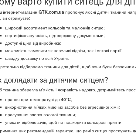
ому варто купити ситець для ді
 інтернет-магазин
GTK.com.ua
пропонує якісні дитячі тканини нап
, ви отримуєте:
широкий асортимент кольорів та малюнків ситцю;
сертифіковану якість, підтверджену документами;
доступні ціни від виробника;
можливість замовити як невеликі відрізи, так і оптові партії;
швидку доставку по всій Україні.
ретельно відбираємо тканини для дітей, щоб вони були безпечними,
к доглядати за дитячим ситцем?
 тканина зберегла м’якість і яскравість надовго, дотримуйтесь прос
прання при температурі до
40°C
;
використання м’яких миючих засобів без агресивної хімії;
прасування злегка вологої тканини;
уникати відбілювачів, щоб не пошкодити кольорові принти.
римання цих рекомендацій гарантує, що речі з ситцю прослужать до