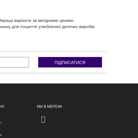
йкращі варіанти за вигідними цінами.
тканину для пошиття улюблених дитячих виробів.
ПІДПИСАТИСЯ
ПИС
МИ В МЕРЕЖІ
ь
ь
н