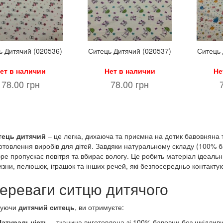
ь Дитячий (020536)
Ситець Дитячий (020537)
Ситець 
ет в наличии
Нет в наличии
Не
78.00 грн
78.00 грн
тець дитячий
– це легка, дихаюча та приємна на дотик бавовняна 
отовлення виробів для дітей. Завдяки натуральному складу (100% ба
ре пропускає повітря та вбирає вологу. Це робить матеріал ідеальн
изни, пелюшок, іграшок та інших речей, які безпосередньо контакту
ереваги ситцю дитячого
пуючи
дитячий ситець
, ви отримуєте:
Натуральність
– тканина виготовлена зі 100% бавовни без шкідлив