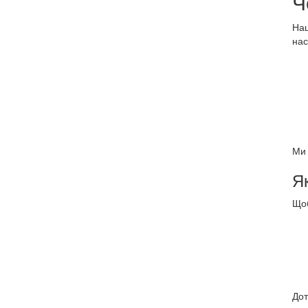
Ч
Наш
нас
Ми 
Я
Щоб
Дот