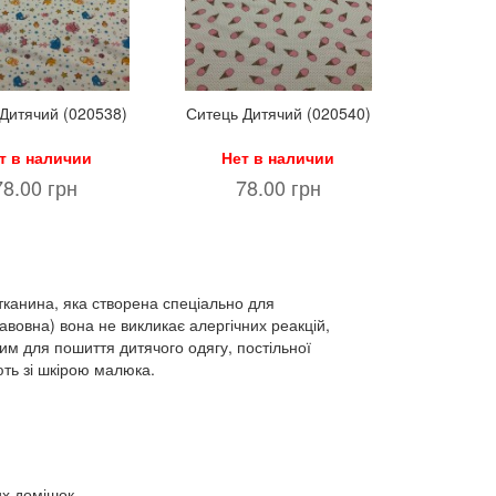
Дитячий (020538)
Ситець Дитячий (020540)
т в наличии
Нет в наличии
78.00 грн
78.00 грн
тканина, яка створена спеціально для
вовна) вона не викликає алергічних реакцій,
им для пошиття дитячого одягу, постільної
ють зі шкірою малюка.
их домішок.