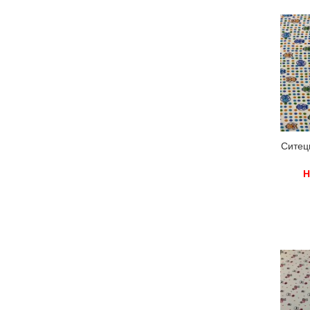
Ситец
Н