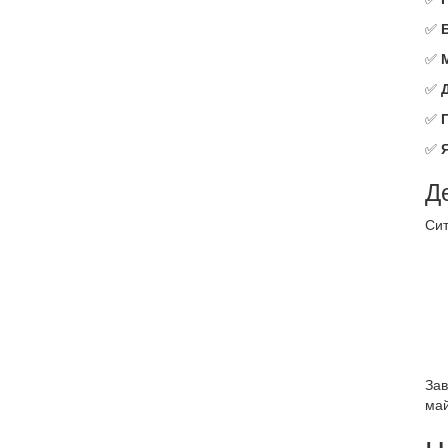
✅
✅
✅
✅
✅
Д
Сит
Зав
май