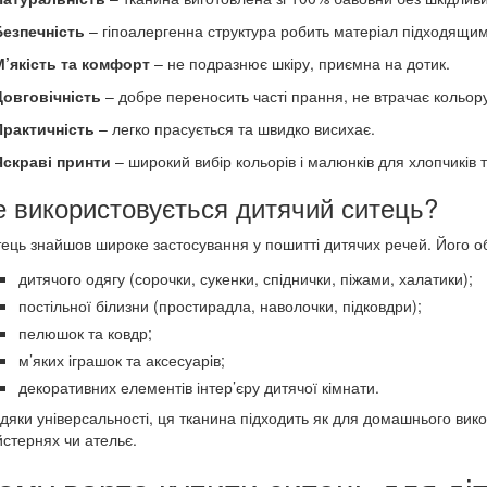
Безпечність
– гіпоалергенна структура робить матеріал підходящим
М’якість та комфорт
– не подразнює шкіру, приємна на дотик.
Довговічність
– добре переносить часті прання, не втрачає кольор
Практичність
– легко прасується та швидко висихає.
Яскраві принти
– широкий вибір кольорів і малюнків для хлопчиків т
е використовується дитячий ситець?
ець знайшов широке застосування у пошитті дитячих речей. Його о
дитячого одягу (сорочки, сукенки, спіднички, піжами, халатики);
постільної білизни (простирадла, наволочки, підковдри);
пелюшок та ковдр;
м’яких іграшок та аксесуарів;
декоративних елементів інтер’єру дитячої кімнати.
дяки універсальності, ця тканина підходить як для домашнього вико
стернях чи ательє.