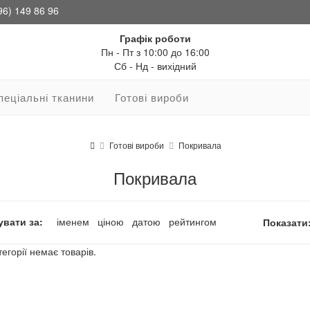
96) 149 86 96
Графік роботи
Пн - Пт з 10:00 до 16:00
Сб - Нд - вихідний
пеціальні тканини
Готові вироби
Готові вироби
Покривала
Покривала
вати за:
іменем
ціною
датою
рейтингом
Показати
тегорії немає товарів.