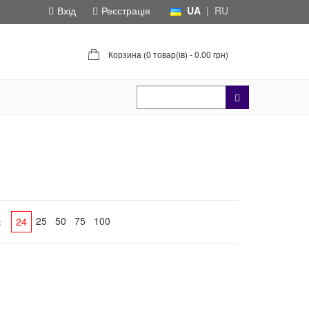
Вхід
Реєстрація
UA
|
RU
Корзина (
0 товар(ів) - 0.00 грн
)
25
50
75
100
:
24