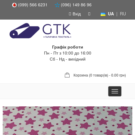
(099) 566 6231
(096) 149 86 96
Вхід
UA
|
RU
Графік роботи
Пн - Пт з 10:00 до 16:00
Сб - Нд - вихідний
Корзина (
0 товар(ів) - 0.00 грн
)
Toggle
navigation