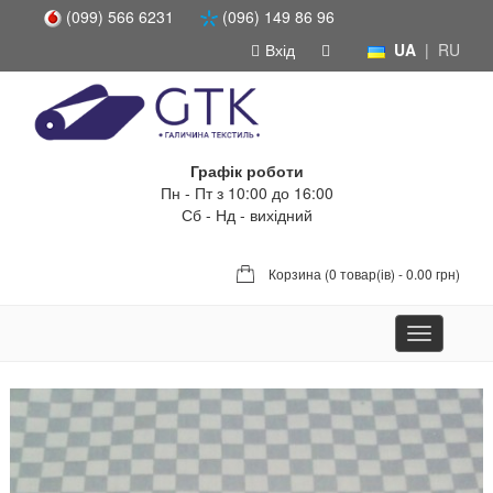
(099) 566 6231
(096) 149 86 96
Вхід
UA
|
RU
Графік роботи
Пн - Пт з 10:00 до 16:00
Сб - Нд - вихідний
Корзина (
0 товар(ів) - 0.00 грн
)
Toggle
navigation