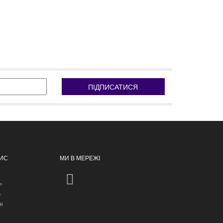
ПІДПИСАТИСЯ
ПИС
МИ В МЕРЕЖІ
ь
ь
н