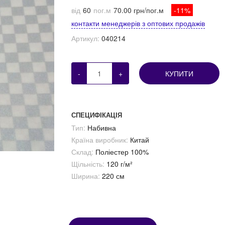
від
60
пог.м
70.00 грн/пог.м
-11%
контакти менеджерів з оптових продажів
Артикул:
040214
-
+
КУПИТИ
СПЕЦИФІКАЦІЯ
Тип:
Набивна
Країна виробник:
Китай
Склад:
Поліестер 100%
Щільність:
120 г/м²
Ширина:
220 см