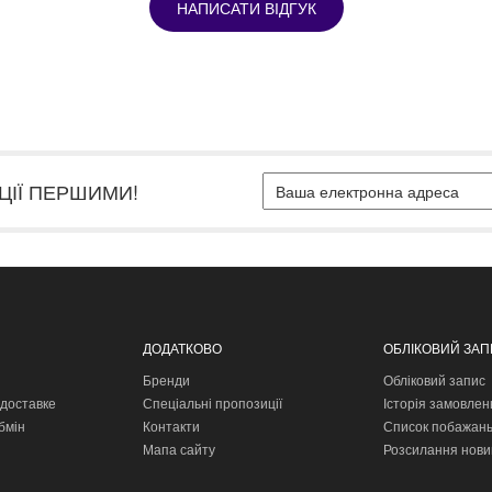
НАПИСАТИ ВІДГУК
ЦІЇ ПЕРШИМИ!
ДОДАТКОВО
ОБЛІКОВИЙ ЗА
Бренди
Обліковий запис
доставке
Спеціальні пропозиції
Історія замовлен
бмін
Контакти
Список побажан
Мапа сайту
Розсилання нови