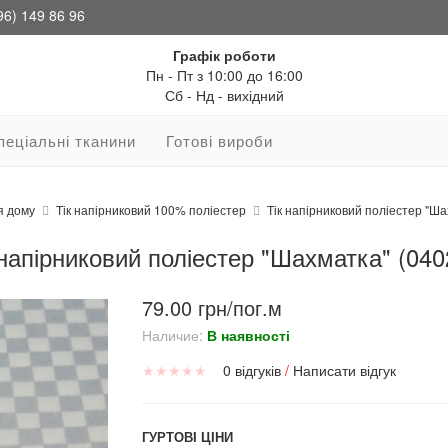
96) 149 86 96
Графік роботи
Пн - Пт з 10:00 до 16:00
Сб - Нд - вихідний
пеціальні тканини
Готові вироби
я дому
Тік напірниковий 100% поліестер
Тік напірниковий поліестер "Ша
 напірниковий поліестер "Шахматка" (040
79.00 грн/пог.м
Наличие:
В наявності
★
★
★
★
★
0 відгуків
/
Написати відгук
ГУРТОВІ ЦІНИ