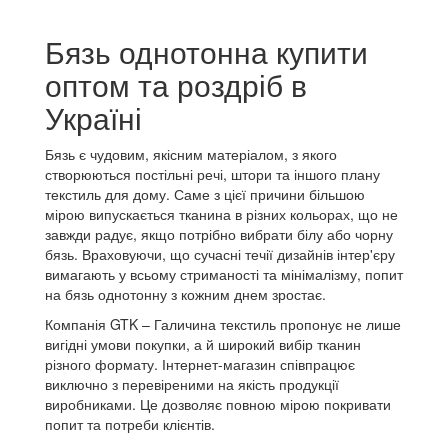
Бязь однотонна купити
оптом та роздріб в
Україні
Бязь є чудовим, якісним матеріалом, з якого
створюються постільні речі, штори та іншого плану
текстиль для дому.
Саме з цієї причини більшою
мірою випускається тканина в різних кольорах, що не
завжди радує, якщо потрібно вибрати білу або чорну
бязь.
Враховуючи, що сучасні течії дизайнів інтер'єру
вимагають у всьому стриманості та мінімалізму, попит
на бязь однотонну з кожним днем ​​зростає.
Компанія GTK – Галичина текстиль пропонує не лише
вигідні умови покупки, а й широкий вибір тканин
різного формату.
Інтернет-магазин співпрацює
виключно з перевіреними на якість продукції
виробниками.
Це дозволяє повною мірою покривати
попит та потреби клієнтів.