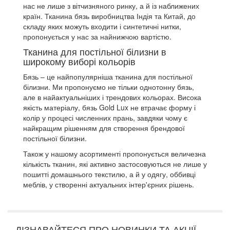
нас не лише з вітчизняного ринку, а й із наближених
країн.
Тканина бязь виробництва Індія та Китай, до
складу яких можуть входити і синтетичні нитки,
пропонується у нас за найнижчою вартістю.
Тканина для постільної білизни в
широкому виборі кольорів
Бязь – це найпопулярніша тканина для постільної
білизни.
Ми пропонуємо не тільки однотонну бязь,
але в найактуальніших і трендових кольорах.
Висока
якість матеріалу, бязь Gold Lux ​​не втрачає форму і
колір у процесі численних прань, завдяки чому є
найкращим рішенням для створення брендової
постільної білизни.
Також у нашому асортименті пропонується величезна
кількість тканин, які активно застосовуються не лише у
пошитті домашнього текстилю, а й у одягу, оббивці
меблів, у створенні актуальних інтер'єрних рішень.
ДІЗНАВАЙТЕСЯ ПРО НОВИНКИ ТА АКЦІЇ