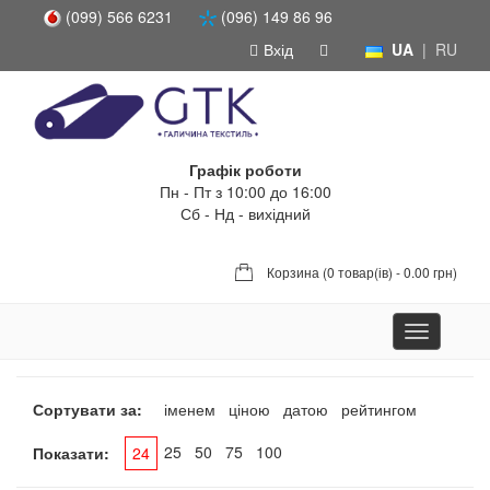
(099) 566 6231
(096) 149 86 96
Вхід
UA
|
RU
Графік роботи
Пн - Пт з 10:00 до 16:00
Сб - Нд - вихідний
Корзина (
0 товар(ів) - 0.00 грн
)
Toggle
navigation
Сортувати за:
іменем
ціною
датою
рейтингом
25
50
75
100
Показати:
24