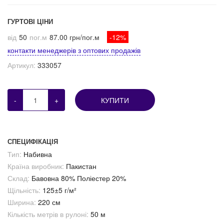
ГУРТОВІ ЦІНИ
від
50
пог.м
87.00 грн/пог.м
-12%
контакти менеджерів з оптових продажів
Артикул:
333057
-
+
КУПИТИ
СПЕЦИФІКАЦІЯ
Тип:
Набивна
Країна виробник:
Пакистан
Склад:
Бавовна 80% Поліестер 20%
Щільність:
125±5 г/м²
Ширина:
220 см
Кількість метрів в рулоні:
50 м