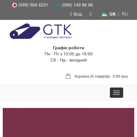
(099) 566 6231
(096) 149 86 96
Вхід
UA
|
RU
Графік роботи
Пн - Пт з 10:00 до 16:00
Сб - Нд - вихідний
Корзина (
0 товар(ів) - 0.00 грн
)
Toggle
navigation