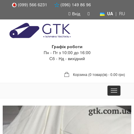
(099) 566 6231
(096) 149 86 96
Вхід
UA
|
RU
Графік роботи
Пн - Пт з 10:00 до 16:00
Сб - Нд - вихідний
Корзина (
0 товар(ів) - 0.00 грн
)
Toggle
navigation