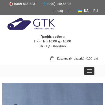
(099) 566 6231
(096) 149 86 96
Вхід
UA
|
RU
Графік роботи
Пн - Пт з 10:00 до 16:00
Сб - Нд - вихідний
Корзина (
0 товар(ів) - 0.00 грн
)
Toggle
navigation