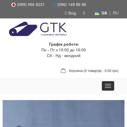
(099) 566 6231
(096) 149 86 96
Вхід
UA
|
RU
Графік роботи
Пн - Пт з 10:00 до 16:00
Сб - Нд - вихідний
Корзина (
0 товар(ів) - 0.00 грн
)
Toggle
navigation