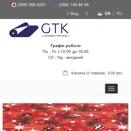
(099) 566 6231
(096) 149 86 96
Вхід
UA
|
RU
Графік роботи
Пн - Пт з 10:00 до 16:00
Сб - Нд - вихідний
Корзина (
0 товар(ів) - 0.00 грн
)
Toggle
navigation