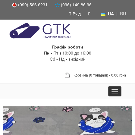
(099) 566 6231
(096) 149 86 96
Вхід
UA
|
RU
Графік роботи
Пн - Пт з 10:00 до 16:00
Сб - Нд - вихідний
Корзина (
0 товар(ів) - 0.00 грн
)
Toggle
navigation