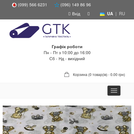
(099) 566 6231
(096) 149 86 96
Вхід
UA
|
RU
Графік роботи
Пн - Пт з 10:00 до 16:00
Сб - Нд - вихідний
Корзина (
0 товар(ів) - 0.00 грн
)
Toggle
navigation