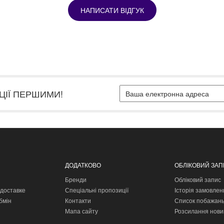
НАПИСАТИ ВІДГУК
ЦІЇ ПЕРШИМИ!
ДОДАТКОВО
ОБЛІКОВИЙ ЗА
Бренди
Обліковий запис
доставке
Спеціальні пропозиції
Історія замовлен
бмін
Контакти
Список побажан
Мапа сайту
Розсилання нови