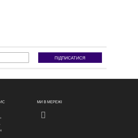
ПІДПИСАТИСЯ
ПИС
МИ В МЕРЕЖІ
ь
ь
н