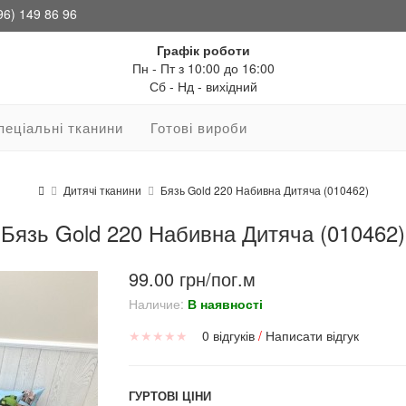
96) 149 86 96
Графік роботи
Пн - Пт з 10:00 до 16:00
Сб - Нд - вихідний
пеціальні тканини
Готові вироби
Дитячі тканини
Бязь Gold 220 Набивна Дитяча (010462)
Бязь Gold 220 Набивна Дитяча (010462)
99.00 грн/пог.м
Наличие:
В наявності
★
★
★
★
★
0 відгуків
/
Написати відгук
ГУРТОВІ ЦІНИ