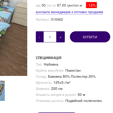
від
50
пог.м
87.00 грн/пог.м
-12%
контакти менеджерів з оптових продажів
Артикул:
010462
-
+
КУПИТИ
СПЕЦИФІКАЦІЯ
Тип:
Набивна
Країна виробник:
Пакистан
Склад:
Бавовна 80% Поліестер 20%
Щільність:
125±5 г/м²
Ширина:
220 см
Кількість метрів в рулоні:
50 м
Упаковка рулону:
Подвійний поліетилен