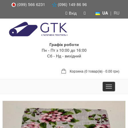
(099) 566 6231
(096) 149 86 96
Вхід
UA
|
RU
Графік роботи
Пн - Пт з 10:00 до 16:00
Сб - Нд - вихідний
Корзина (
0 товар(ів) - 0.00 грн
)
Toggle
navigation