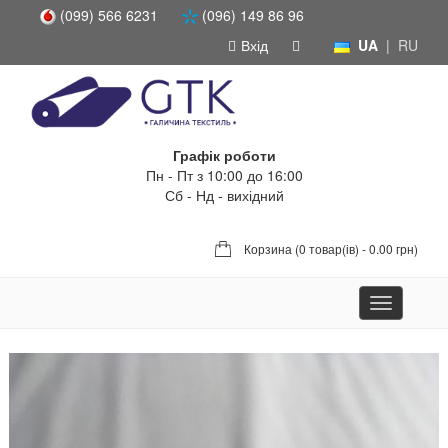
(099) 566 6231
(096) 149 86 96
Вхід
UA
|
RU
Графік роботи
Пн - Пт з 10:00 до 16:00
Сб - Нд - вихідний
Корзина (
0 товар(ів) - 0.00 грн
)
Toggle
navigation