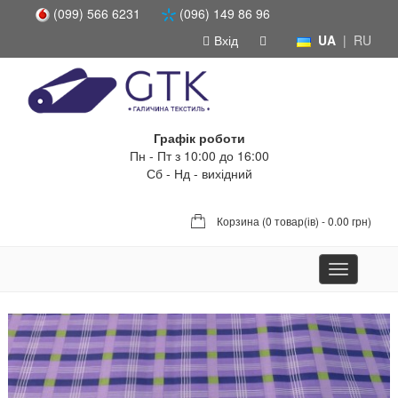
(099) 566 6231
(096) 149 86 96
Вхід
UA
|
RU
Графік роботи
Пн - Пт з 10:00 до 16:00
Сб - Нд - вихідний
Корзина (
0 товар(ів) - 0.00 грн
)
Toggle
navigation