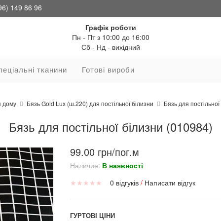
96) 149 86 96
Графік роботи
Пн - Пт з 10:00 до 16:00
Сб - Нд - вихідний
пеціальні тканини
Готові вироби
я дому
Бязь Gold Lux (ш.220) для постільної білизни
Бязь для постільної
Бязь для постільної білизни (010984)
99.00 грн/пог.м
Наличие:
В наявності
★
★
★
★
★
0 відгуків
/
Написати відгук
ГУРТОВІ ЦІНИ