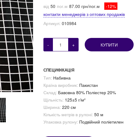
від
50
пог.м
87.00 грн/пог.м
-12%
контакти менеджерів з оптових продажів
Артикул:
010984
-
+
КУПИТИ
СПЕЦИФІКАЦІЯ
Тип:
Набивна
Країна виробник:
Пакистан
Склад:
Бавовна 80% Поліестер 20%
Щільність:
125±5 г/м²
Ширина:
220 см
Кількість метрів в рулоні:
50 м
Упаковка рулону:
Подвійний поліетилен