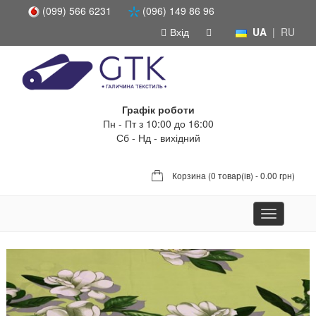
(099) 566 6231
(096) 149 86 96
Вхід
UA
|
RU
Графік роботи
Пн - Пт з 10:00 до 16:00
Сб - Нд - вихідний
Корзина (
0 товар(ів) - 0.00 грн
)
Toggle
navigation