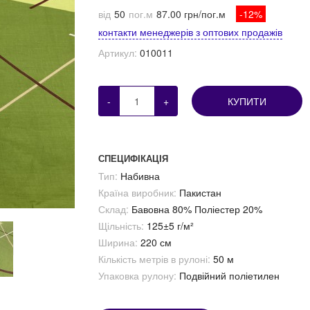
від
50
пог.м
87.00 грн/пог.м
-12%
контакти менеджерів з оптових продажів
Артикул:
010011
-
+
КУПИТИ
СПЕЦИФІКАЦІЯ
Тип:
Набивна
Країна виробник:
Пакистан
Склад:
Бавовна 80% Поліестер 20%
Щільність:
125±5 г/м²
Ширина:
220 см
Кількість метрів в рулоні:
50 м
Упаковка рулону:
Подвійний поліетилен