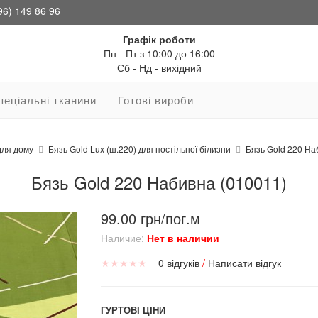
96) 149 86 96
Графік роботи
Пн - Пт з 10:00 до 16:00
Сб - Нд - вихідний
пеціальні тканини
Готові вироби
для дому
Бязь Gold Lux (ш.220) для постільної білизни
Бязь Gold 220 На
Бязь Gold 220 Набивна (010011)
99.00 грн/пог.м
Наличие:
Нет в наличии
★
★
★
★
★
0 відгуків
/
Написати відгук
ГУРТОВІ ЦІНИ