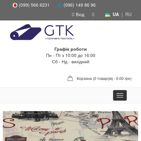
(099) 566 6231
(096) 149 86 96
Вхід
UA
|
RU
Графік роботи
Пн - Пт з 10:00 до 16:00
Сб - Нд - вихідний
Корзина (
0 товар(ів) - 0.00 грн
)
Toggle
navigation