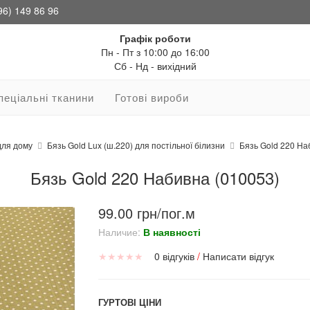
96) 149 86 96
Графік роботи
Пн - Пт з 10:00 до 16:00
Сб - Нд - вихідний
пеціальні тканини
Готові вироби
для дому
Бязь Gold Lux (ш.220) для постільної білизни
Бязь Gold 220 На
Бязь Gold 220 Набивна (010053)
99.00 грн/пог.м
Наличие:
В наявності
★
★
★
★
★
0 відгуків
/
Написати відгук
ГУРТОВІ ЦІНИ