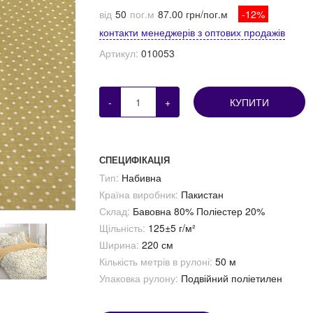
від
50
пог.м
87.00 грн/пог.м
-12%
контакти менеджерів з оптових продажів
Артикул:
010053
-
+
КУПИТИ
СПЕЦИФІКАЦІЯ
Тип:
Набивна
Країна виробник:
Пакистан
Склад:
Бавовна 80% Поліестер 20%
Щільність:
125±5 г/м²
Ширина:
220 см
Кількість метрів в рулоні:
50 м
Упаковка рулону:
Подвійний поліетилен