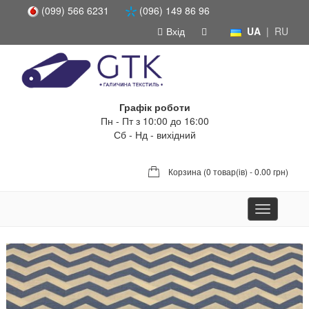
(099) 566 6231
(096) 149 86 96
Вхід
UA
|
RU
Графік роботи
Пн - Пт з 10:00 до 16:00
Сб - Нд - вихідний
Корзина (
0 товар(ів) - 0.00 грн
)
Toggle
navigation