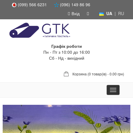
(099) 566 6231
(096) 149 86 96
Вхід
UA
|
RU
Графік роботи
Пн - Пт з 10:00 до 16:00
Сб - Нд - вихідний
Корзина (
0 товар(ів) - 0.00 грн
)
Toggle
navigation