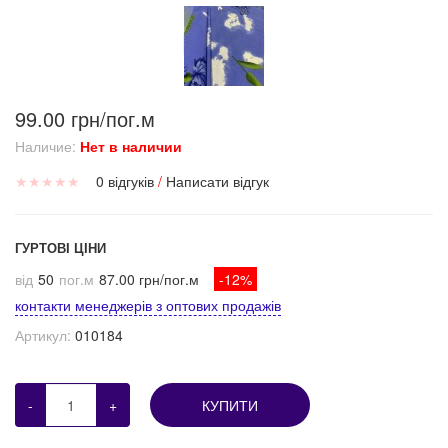
99.00 грн/пог.м
Наличие:
Нет в наличии
★
★
★
★
★
0 відгуків
/
Написати відгук
ГУРТОВІ ЦІНИ
від
50
пог.м
87.00 грн/пог.м
-12%
контакти менеджерів з оптових продажів
Артикул:
010184
-
+
КУПИТИ