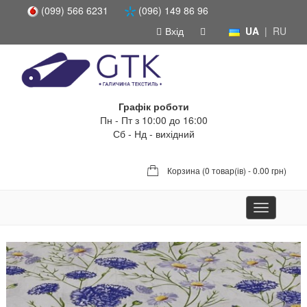
(099) 566 6231
(096) 149 86 96
Вхід
UA
|
RU
Графік роботи
Пн - Пт з 10:00 до 16:00
Сб - Нд - вихідний
Корзина (
0 товар(ів) - 0.00 грн
)
Toggle
navigation