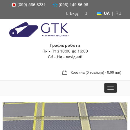
(099) 566 6231
(096) 149 86 96
Вхід
UA
|
RU
Графік роботи
Пн - Пт з 10:00 до 16:00
Сб - Нд - вихідний
Корзина (
0 товар(ів) - 0.00 грн
)
Toggle
navigation