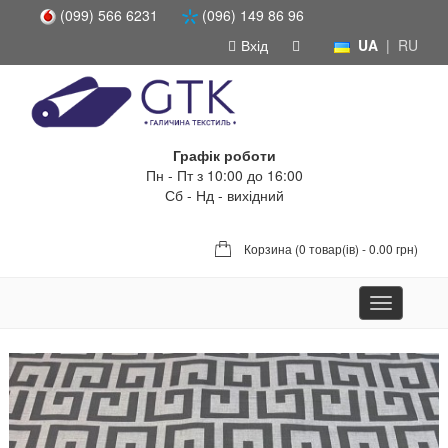
(099) 566 6231
(096) 149 86 96
Вхід
UA
|
RU
Графік роботи
Пн - Пт з 10:00 до 16:00
Сб - Нд - вихідний
Корзина (
0 товар(ів) - 0.00 грн
)
Toggle
navigation