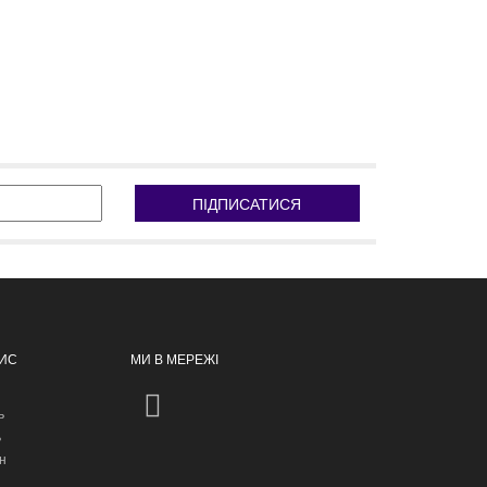
ПІДПИСАТИСЯ
ПИС
МИ В МЕРЕЖІ
ь
ь
н