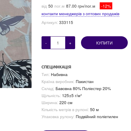
від
50
пог.м
87.00 грн/пог.м
-12%
контакти менеджерів з оптових продажів
Артикул:
333115
-
+
КУПИТИ
СПЕЦИФІКАЦІЯ
Тип:
Набивна
Країна виробник:
Пакистан
Склад:
Бавовна 80% Поліестер 20%
Щільність:
125±5 г/м²
Ширина:
220 см
Кількість метрів в рулоні:
50 м
Упаковка рулону:
Подвійний поліетилен