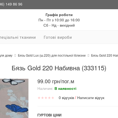
96) 149 86 96
Графік роботи
Пн - Пт з 10:00 до 16:00
Сб - Нд - вихідний
пеціальні тканини
Готові вироби
для дому
Бязь Gold Lux (ш.220) для постільної білизни
Бязь Gold 220 На
Бязь Gold 220 Набивна (333115)
99.00 грн/пог.м
Наличие:
В наявності
★
★
★
★
★
0 відгуків
/
Написати відгук
ГУРТОВІ ЦІНИ