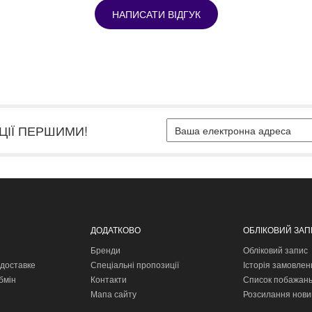
НАПИСАТИ ВІДГУК
ЦІЇ ПЕРШИМИ!
ДОДАТКОВО
ОБЛІКОВИЙ ЗА
Бренди
Обліковий запис
доставке
Спеціальні пропозиції
Історія замовлен
бмін
Контакти
Список побажан
Мапа сайту
Розсилання нови