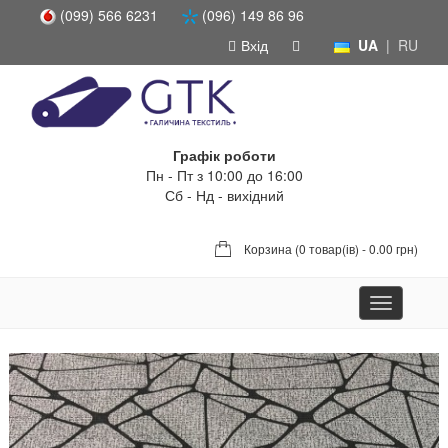
(099) 566 6231
(096) 149 86 96
Вхід
UA
|
RU
Графік роботи
Пн - Пт з 10:00 до 16:00
Сб - Нд - вихідний
Корзина (
0 товар(ів) - 0.00 грн
)
Toggle
navigation