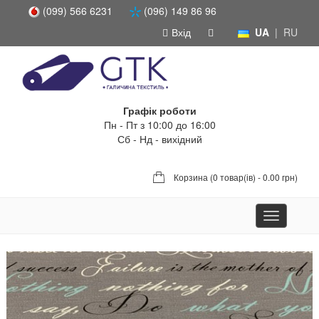
(099) 566 6231
(096) 149 86 96
Вхід
UA
|
RU
Графік роботи
Пн - Пт з 10:00 до 16:00
Сб - Нд - вихідний
Корзина (
0 товар(ів) - 0.00 грн
)
Toggle
navigation