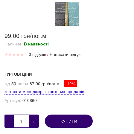
99.00 грн/пог.м
Наличие:
В наявності
★
★
★
★
★
0 відгуків
/
Написати відгук
ГУРТОВІ ЦІНИ
від
50
пог.м
87.00 грн/пог.м
-12%
контакти менеджерів з оптових продажів
Артикул:
010860
-
+
КУПИТИ