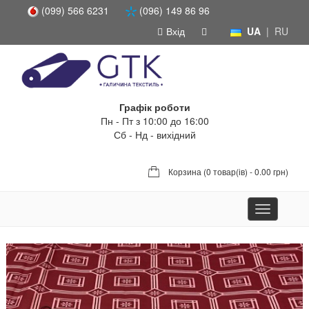
(099) 566 6231
(096) 149 86 96
Вхід
UA
|
RU
Графік роботи
Пн - Пт з 10:00 до 16:00
Сб - Нд - вихідний
Корзина (
0 товар(ів) - 0.00 грн
)
Toggle
navigation