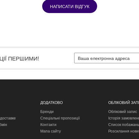
НАПИСАТИ ВІДГУК
ЦІЇ ПЕРШИМИ!
ДОДАТКОВО
ОБЛІКОВИЙ ЗА
Бренди
Обліковий запис
доставке
Спеціальні пропозиції
Історія замовлен
бмін
Контакти
Список побажан
Мапа сайту
Розсилання нови