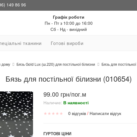
96) 149 86 96
Графік роботи
Пн - Пт з 10:00 до 16:00
Сб - Нд - вихідний
пеціальні тканини
Готові вироби
я дому
Бязь Gold Lux (ш.220) для постільної білизни
Бязь для постільної
Бязь для постільної білизни (010654)
99.00 грн/пог.м
Наличие:
В наявності
★
★
★
★
★
0 відгуків
/
Написати відгук
ГУРТОВІ ЦІНИ