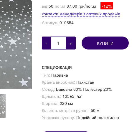
від
50
пог.м
87.00 грн/пог.м
-12%
контакти менеджерів з оптових продажів
Артикул:
010654
-
+
КУПИТИ
СПЕЦИФІКАЦІЯ
Тип:
Набивна
Країна виробник:
Пакистан
Склад:
Бавовна 80% Поліестер 20%
Щільність:
125±5 г/м²
Ширина:
220 см
Кількість метрів в рулоні:
50 м
Упаковка рулону:
Подвійний поліетилен