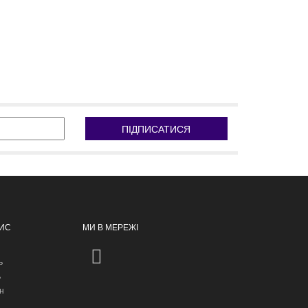
ПІДПИСАТИСЯ
ПИС
МИ В МЕРЕЖІ
ь
ь
н