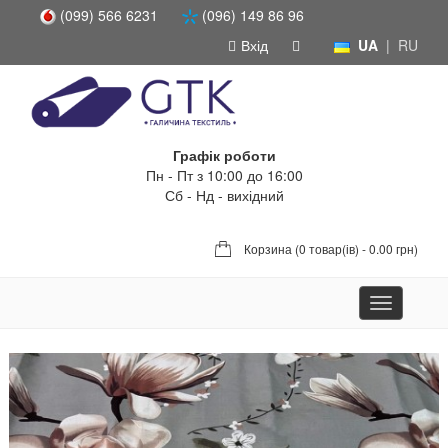
(099) 566 6231
(096) 149 86 96
Вхід
UA
|
RU
Графік роботи
Пн - Пт з 10:00 до 16:00
Сб - Нд - вихідний
Корзина (
0 товар(ів) - 0.00 грн
)
Toggle
navigation