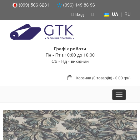
(099) 566 6231
(096) 149 86 96
Вхід
UA
|
RU
Графік роботи
Пн - Пт з 10:00 до 16:00
Сб - Нд - вихідний
Корзина (
0 товар(ів) - 0.00 грн
)
Toggle
navigation