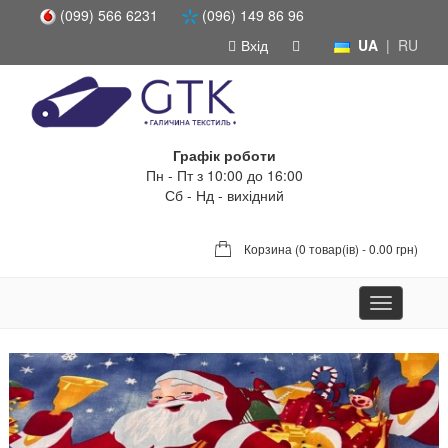
(099) 566 6231
(096) 149 86 96
Вхід
UA
|
RU
Графік роботи
Пн - Пт з 10:00 до 16:00
Сб - Нд - вихідний
Корзина (
0 товар(ів) - 0.00 грн
)
Toggle
navigation