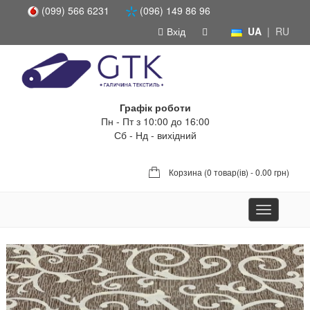
(099) 566 6231
(096) 149 86 96
Вхід
UA
|
RU
Графік роботи
Пн - Пт з 10:00 до 16:00
Сб - Нд - вихідний
Корзина (
0 товар(ів) - 0.00 грн
)
Toggle
navigation