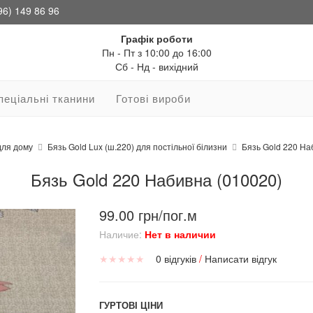
96) 149 86 96
Графік роботи
Пн - Пт з 10:00 до 16:00
Сб - Нд - вихідний
пеціальні тканини
Готові вироби
для дому
Бязь Gold Lux (ш.220) для постільної білизни
Бязь Gold 220 На
Бязь Gold 220 Набивна (010020)
99.00 грн/пог.м
Наличие:
Нет в наличии
★
★
★
★
★
0 відгуків
/
Написати відгук
ГУРТОВІ ЦІНИ