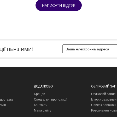
НАПИСАТИ ВІДГУК
ЦІЇ ПЕРШИМИ!
ДОДАТКОВО
ОБЛІКОВИЙ ЗА
Бренди
Обліковий запис
доставке
Спеціальні пропозиції
Історія замовлен
бмін
Контакти
Список побажан
Мапа сайту
Розсилання нови