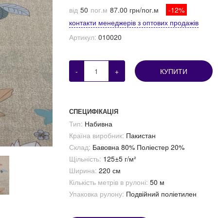
від
50
пог.м
87.00 грн/пог.м
-12%
контакти менеджерів з оптових продажів
Артикул:
010020
-
+
КУПИТИ
СПЕЦИФІКАЦІЯ
Тип:
Набивна
Країна виробник:
Пакистан
Склад:
Бавовна 80% Поліестер 20%
Щільність:
125±5 г/м²
Ширина:
220 см
Кількість метрів в рулоні:
50 м
Упаковка рулону:
Подвійний поліетилен