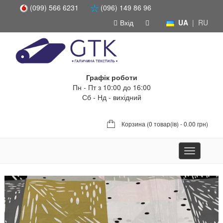
(099) 566 6231
(096) 149 86 96
Вхід
UA
|
RU
Графік роботи
Пн - Пт з 10:00 до 16:00
Сб - Нд - вихідний
Корзина (
0 товар(ів) - 0.00 грн
)
Toggle
navigation