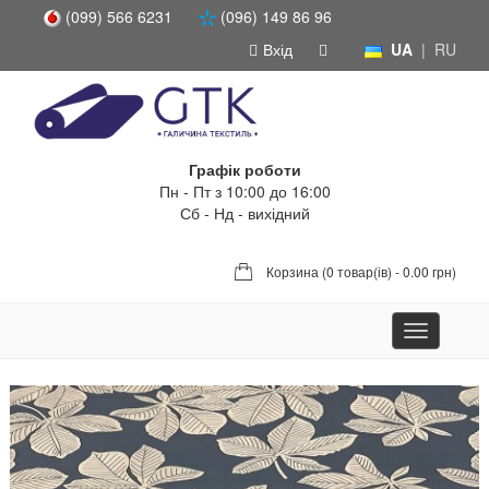
(099) 566 6231
(096) 149 86 96
Вхід
UA
|
RU
Графік роботи
Пн - Пт з 10:00 до 16:00
Сб - Нд - вихідний
Корзина (
0 товар(ів) - 0.00 грн
)
Toggle
navigation