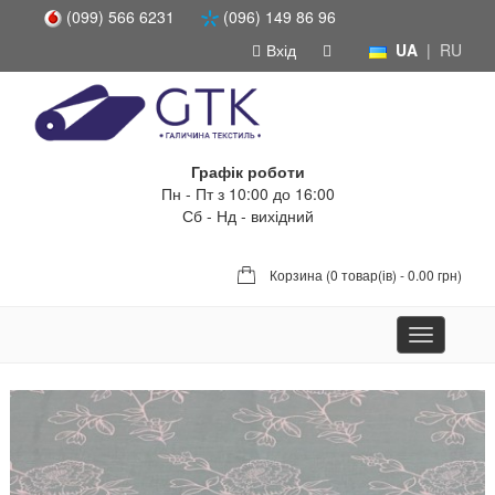
(099) 566 6231
(096) 149 86 96
Вхід
UA
|
RU
Графік роботи
Пн - Пт з 10:00 до 16:00
Сб - Нд - вихідний
Корзина (
0 товар(ів) - 0.00 грн
)
Toggle
navigation