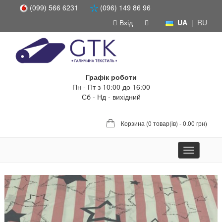
(099) 566 6231
(096) 149 86 96
Вхід
UA
|
RU
Графік роботи
Пн - Пт з 10:00 до 16:00
Сб - Нд - вихідний
Корзина (
0 товар(ів) - 0.00 грн
)
Toggle
navigation