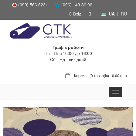
(099) 566 6231
(096) 149 86 96
Вхід
UA
|
RU
Графік роботи
Пн - Пт з 10:00 до 16:00
Сб - Нд - вихідний
Корзина (
0 товар(ів) - 0.00 грн
)
Toggle
navigation