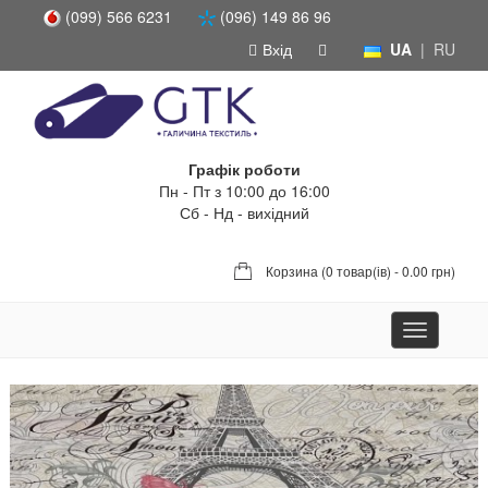
(099) 566 6231
(096) 149 86 96
Вхід
UA
|
RU
Графік роботи
Пн - Пт з 10:00 до 16:00
Сб - Нд - вихідний
Корзина (
0 товар(ів) - 0.00 грн
)
Toggle
navigation