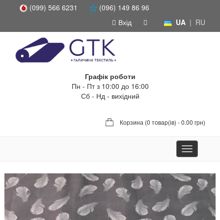
(099) 566 6231
(096) 149 86 96
Вхід
UA
|
RU
Графік роботи
Пн - Пт з 10:00 до 16:00
Сб - Нд - вихідний
Корзина (
0 товар(ів) - 0.00 грн
)
Toggle
navigation