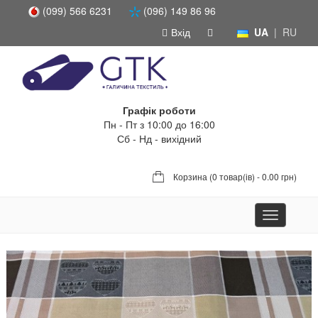
(099) 566 6231
(096) 149 86 96
Вхід
UA
|
RU
Графік роботи
Пн - Пт з 10:00 до 16:00
Сб - Нд - вихідний
Корзина (
0 товар(ів) - 0.00 грн
)
Toggle
navigation